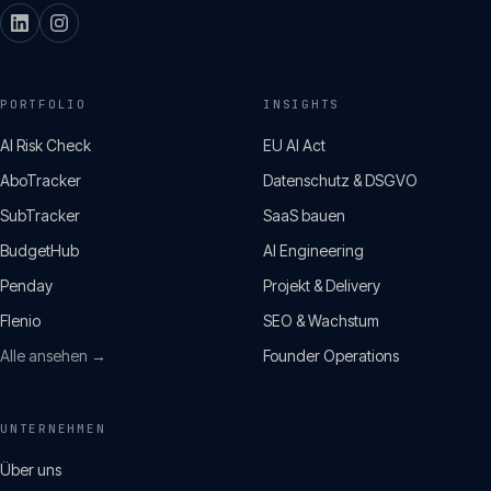
PORTFOLIO
INSIGHTS
AI Risk Check
EU AI Act
AboTracker
Datenschutz & DSGVO
SubTracker
SaaS bauen
BudgetHub
AI Engineering
Penday
Projekt & Delivery
Flenio
SEO & Wachstum
Alle ansehen →
Founder Operations
UNTERNEHMEN
Über uns