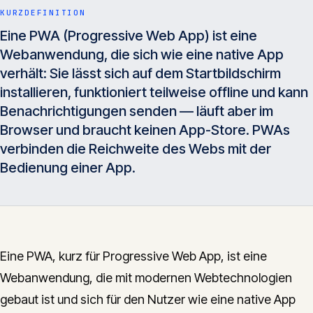
Insights
KURZDEFINITION
05
Eine PWA (Progressive Web App) ist eine
Webanwendung, die sich wie eine native App
Glossar
verhält: Sie lässt sich auf dem Startbildschirm
06
installieren, funktioniert teilweise offline und kann
Benachrichtigungen senden — läuft aber im
Kontakt
07
Browser und braucht keinen App-Store. PWAs
verbinden die Reichweite des Webs mit der
Bedienung einer App.
English
Deutsch
Get in touch
Eine PWA, kurz für Progressive Web App, ist eine
Webanwendung, die mit modernen Webtechnologien
gebaut ist und sich für den Nutzer wie eine native App