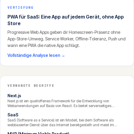
VERTIEFUNG
PWA für SaaS: Eine App auf jedem Gerät, ohne App
Store
Progressive Web Apps geben dir Homescreen-Präsenz ohne
App-Store-Umweg. Service Worker, Offline-Toleranz, Push und
wann eine PWA die native App schlägt.
Vollständige Analyse lesen →
VERWANDTE BEGRIFFE
Next.js
Next.js ist ein quelloffenes Framework für die Entwicklung von
Webanwendungen auf Basis von React. Es bietet serverseitiges
Rendering, statische Generierung, Routing und eine integrierte API-
SaaS
Schicht und gilt als eine der beliebtesten Grundlagen für moderne,
schnelle und suchmaschinenfreundliche Webanwendungen.
SaaS (Software as a Service) ist ein Modell, bei dem Software als
webbasierter Dienst über das Internet bereitgestellt und meist im
Abonnement bezahlt wird, statt sie zu kaufen und lokal zu installieren.
MVP (Minimum Viable Product)