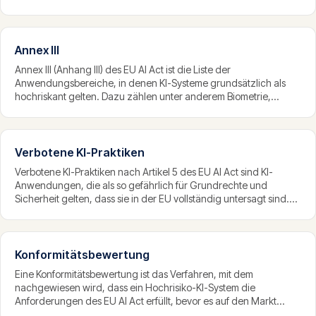
nachgelagerte Systeme integrieren lässt. Grosse Sprachmodelle
sind das prominenteste Beispiel. Der EU AI Act enthält für GPAI-
Modelle ein eigenes Pflichtenregime.
Annex III
Annex III (Anhang III) des EU AI Act ist die Liste der
Anwendungsbereiche, in denen KI-Systeme grundsätzlich als
hochriskant gelten. Dazu zählen unter anderem Biometrie,
kritische Infrastruktur, Bildung, Beschäftigung, der Zugang zu
wesentlichen Diensten, Strafverfolgung und Justiz. Die Liste ist
der zentrale Massstab für die Hochrisiko-Klassifizierung.
Verbotene KI-Praktiken
Verbotene KI-Praktiken nach Artikel 5 des EU AI Act sind KI-
Anwendungen, die als so gefährlich für Grundrechte und
Sicherheit gelten, dass sie in der EU vollständig untersagt sind.
Dazu zählen unter anderem manipulative Systeme, Social
Scoring durch Behörden und bestimmte Formen biometrischer
Überwachung. Das Verbot gilt seit Februar 2025.
Konformitätsbewertung
Eine Konformitätsbewertung ist das Verfahren, mit dem
nachgewiesen wird, dass ein Hochrisiko-KI-System die
Anforderungen des EU AI Act erfüllt, bevor es auf den Markt
kommt. Je nach System erfolgt sie durch interne Kontrolle des