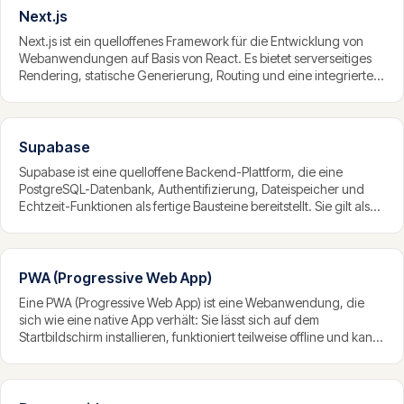
Next.js
Next.js ist ein quelloffenes Framework für die Entwicklung von
Webanwendungen auf Basis von React. Es bietet serverseitiges
Rendering, statische Generierung, Routing und eine integrierte
API-Schicht und gilt als eine der beliebtesten Grundlagen für
moderne, schnelle und suchmaschinenfreundliche
Webanwendungen.
Supabase
Supabase ist eine quelloffene Backend-Plattform, die eine
PostgreSQL-Datenbank, Authentifizierung, Dateispeicher und
Echtzeit-Funktionen als fertige Bausteine bereitstellt. Sie gilt als
Open-Source-Alternative zu Firebase und ermöglicht es, das
Backend einer Anwendung schnell und mit starkem Datenschutz
aufzubauen.
PWA (Progressive Web App)
Eine PWA (Progressive Web App) ist eine Webanwendung, die
sich wie eine native App verhält: Sie lässt sich auf dem
Startbildschirm installieren, funktioniert teilweise offline und kann
Benachrichtigungen senden — läuft aber im Browser und
braucht keinen App-Store. PWAs verbinden die Reichweite des
Webs mit der Bedienung einer App.