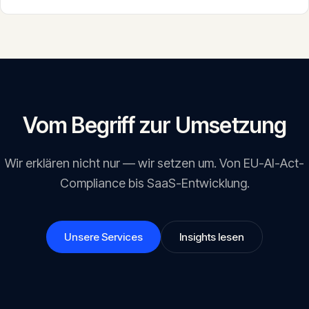
Ressourcenplanung und Abrechnung in einem System. PSA
schliesst die Lücke zwischen Projektarbeit und Finanzen und hilft
besonders Agenturen und Beratungen, abrechenbare Zeit nicht
zu verlieren.
Vom Begriff zur Umsetzung
Wir erklären nicht nur — wir setzen um. Von EU-AI-Act-
Compliance bis SaaS-Entwicklung.
Unsere Services
Insights lesen