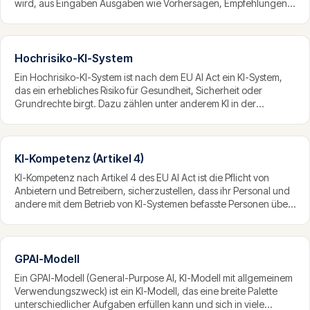
wird, aus Eingaben Ausgaben wie Vorhersagen, Empfehlungen
oder Entscheidungen ableitet und dabei seine Umgebung
CONTACT
beeinflussen kann. Diese Definition orientiert sich eng an der
info@innopulse.io
Begriffsbestimmung der OECD.
+41 79 508 28 06
Hochrisiko-KI-System
Gotthardstrasse 30, 6300 Zug
Ein Hochrisiko-KI-System ist nach dem EU AI Act ein KI-System,
das ein erhebliches Risiko für Gesundheit, Sicherheit oder
Grundrechte birgt. Dazu zählen unter anderem KI in der
Personalauswahl, Kreditwürdigkeitsprüfung, kritischen
Infrastruktur und Bildung. Solche Systeme tragen den
umfangreichsten Pflichtenkatalog der Verordnung.
KI-Kompetenz (Artikel 4)
KI-Kompetenz nach Artikel 4 des EU AI Act ist die Pflicht von
Anbietern und Betreibern, sicherzustellen, dass ihr Personal und
andere mit dem Betrieb von KI-Systemen befasste Personen über
ausreichende Kenntnisse und Fähigkeiten im Umgang mit KI
verfügen. Sie verlangt in der Praxis ein dokumentiertes,
rollenspezifisches Schulungsprogramm.
GPAI-Modell
Ein GPAI-Modell (General-Purpose AI, KI-Modell mit allgemeinem
Verwendungszweck) ist ein KI-Modell, das eine breite Palette
unterschiedlicher Aufgaben erfüllen kann und sich in viele