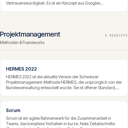
Vertrauenswürdigkeit. Es ist ein Konzept aus Googles
Qualitätsrichtlinien, das beschreibt, woran Google die Qualität
und Glaubwürdigkeit von Inhalten und ihren Urhebern bemisst,
besonders bei sensiblen Themen.
Projektmanagement
5 BEGRIFFE
Methoden & Frameworks
HERMES 2022
HERMES 2022 ist die aktuelle Version der Schweizer
Projektmanagement-Methode HERMES, die ursprünglich von der
Bundesverwaltung entwickelt wurde. Sie ist offener Standard,
kostenlos verfügbar und im öffentlichen Sektor der Schweiz weit
verbreitet. HERMES strukturiert Projekte über Phasen, Module,
Rollen und Ergebnisse und ist mit agilen Vorgehen kombinierbar.
Scrum
Scrum ist ein agiles Rahmenwerk für die Zusammenarbeit in
Teams, das komplexe Vorhaben in kurze, feste Zeitabschnitte