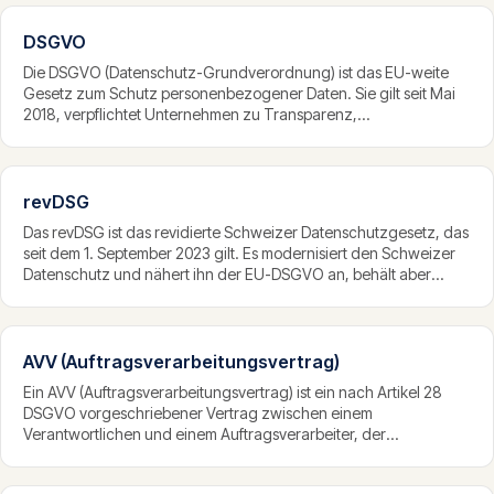
Ausnahmen zulässig.
DSGVO
Die DSGVO (Datenschutz-Grundverordnung) ist das EU-weite
Gesetz zum Schutz personenbezogener Daten. Sie gilt seit Mai
2018, verpflichtet Unternehmen zu Transparenz,
Datenminimierung und Sicherheit, gewährt betroffenen Personen
weitreichende Rechte und sieht bei Verstössen Bussgelder von
bis zu 20 Millionen Euro oder vier Prozent des weltweiten
Jahresumsatzes vor.
revDSG
Das revDSG ist das revidierte Schweizer Datenschutzgesetz, das
seit dem 1. September 2023 gilt. Es modernisiert den Schweizer
Datenschutz und nähert ihn der EU-DSGVO an, behält aber
eigene Besonderheiten. Es stärkt die Rechte betroffener
Personen und führt Pflichten wie Privacy by Design,
Meldepflichten bei Datenpannen und Bearbeitungsverzeichnisse
ein.
AVV (Auftragsverarbeitungsvertrag)
Ein AVV (Auftragsverarbeitungsvertrag) ist ein nach Artikel 28
DSGVO vorgeschriebener Vertrag zwischen einem
Verantwortlichen und einem Auftragsverarbeiter, der
personenbezogene Daten in dessen Auftrag verarbeitet. Er
regelt Gegenstand, Dauer, Zweck und Pflichten der