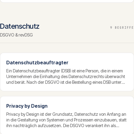
Anbieters oder unter Einbeziehung einer benannten Stelle und
mündet in die CE-Kennzeichnung.
Datenschutz
9 BEGRIFFE
DSGVO & revDSG
Datenschutzbeauftragter
Ein Datenschutzbeauftragter (DSB) ist eine Person, die in einem
Unternehmen die Einhaltung des Datenschutzrechts überwacht
und berät. Nach der DSGVO ist die Bestellung eines DSB unter
bestimmten Voraussetzungen Pflicht, etwa bei umfangreicher
Verarbeitung besonderer Daten oder systematischer
Überwachung; in der Schweiz ist sie meist freiwillig, aber
empfohlen.
Privacy by Design
Privacy by Design ist der Grundsatz, Datenschutz von Anfang an
in die Gestaltung von Systemen und Prozessen einzubauen, statt
ihn nachträglich aufzusetzen. Die DSGVO verankert ihn als
rechtliche Pflicht: Datenschutz durch Technikgestaltung und