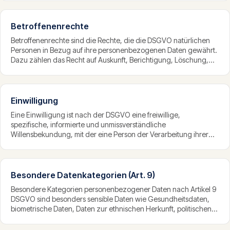
durch datenschutzfreundliche Voreinstellungen müssen bereits
bei der Konzeption berücksichtigt werden.
Betroffenenrechte
Betroffenenrechte sind die Rechte, die die DSGVO natürlichen
Personen in Bezug auf ihre personenbezogenen Daten gewährt.
Dazu zählen das Recht auf Auskunft, Berichtigung, Löschung,
Einschränkung der Verarbeitung, Datenübertragbarkeit und
Widerspruch sowie Schutz vor rein automatisierten
Entscheidungen. Unternehmen müssen diese Rechte in der
Regel innerhalb eines Monats erfüllen.
Einwilligung
Eine Einwilligung ist nach der DSGVO eine freiwillige,
spezifische, informierte und unmissverständliche
Willensbekundung, mit der eine Person der Verarbeitung ihrer
Daten zustimmt. Sie ist eine von sechs Rechtsgrundlagen, muss
aktiv erteilt werden, ist jederzeit widerrufbar und vom
Unternehmen nachweisbar zu dokumentieren.
Besondere Datenkategorien (Art. 9)
Besondere Kategorien personenbezogener Daten nach Artikel 9
DSGVO sind besonders sensible Daten wie Gesundheitsdaten,
biometrische Daten, Daten zur ethnischen Herkunft, politischen
Meinung, religiösen Überzeugung oder sexuellen Orientierung.
Ihre Verarbeitung ist grundsätzlich verboten und nur unter engen