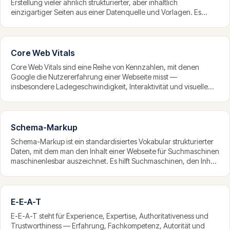
Erstellung vieler ähnlich strukturierter, aber inhaltlich
einzigartiger Seiten aus einer Datenquelle und Vorlagen. Es
eignet sich, um systematisch grosse Mengen an Longtail-
Suchanfragen abzudecken — etwa Seiten für jede Stadt, jedes
Produkt oder jede Kombination zweier Begriffe.
Core Web Vitals
Core Web Vitals sind eine Reihe von Kennzahlen, mit denen
Google die Nutzererfahrung einer Webseite misst —
insbesondere Ladegeschwindigkeit, Interaktivität und visuelle
Stabilität. Sie sind ein Rankingfaktor und damit ein technisches
Fundament des SEO: Eine Seite mit schlechten Core Web Vitals
rankt schwerer, selbst bei gutem Inhalt.
Schema-Markup
Schema-Markup ist ein standardisiertes Vokabular strukturierter
Daten, mit dem man den Inhalt einer Webseite für Suchmaschinen
maschinenlesbar auszeichnet. Es hilft Suchmaschinen, den Inhalt
präzise zu verstehen, und kann zu angereicherten
Suchergebnissen wie Sternebewertungen, FAQ-Auszügen oder
Veranstaltungsdaten führen.
E-E-A-T
E-E-A-T steht für Experience, Expertise, Authoritativeness und
Trustworthiness — Erfahrung, Fachkompetenz, Autorität und