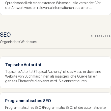
Sprachmodell mit einer externen Wissensquelle verbindet: Vor
der Antwort werden relevante Informationen aus einer
Datenbank abgerufen und dem Modell als Kontext mitgegeben.
RAG macht KI-Antworten faktentreuer, aktueller und auf eigene
Daten beziehbar — und reduziert Halluzinationen.
SEO
5 BEGRIFFE
Organisches Wachstum
Topische Autorität
Topische Autorität (Topical Authority) ist das Mass, in dem eine
Website von Suchmaschinen als massgebliche Quelle für ein
ganzes Themenfeld erkannt wird. Sie entsteht durch
umfassende, tief vernetzte Inhalte zu einem Thema und führt
dazu, dass eine Domain für hunderte verwandter Suchanfragen
rankt, nicht nur für einzelne Keywords.
Programmatisches SEO
Programmatisches SEO (Programmatic SEO) ist die automatisierte