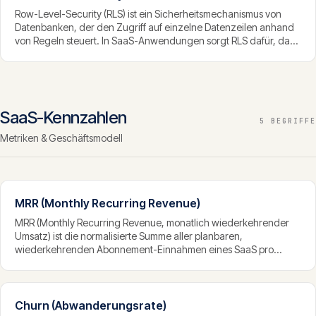
Row-Level-Security (RLS) ist ein Sicherheitsmechanismus von
Datenbanken, der den Zugriff auf einzelne Datenzeilen anhand
von Regeln steuert. In SaaS-Anwendungen sorgt RLS dafür, dass
jeder Nutzer und jeder Mandant nur die Daten sehen und
ändern kann, die ihm gehören — durchgesetzt direkt von der
Datenbank.
SaaS-Kennzahlen
5 BEGRIFFE
Metriken & Geschäftsmodell
MRR (Monthly Recurring Revenue)
MRR (Monthly Recurring Revenue, monatlich wiederkehrender
Umsatz) ist die normalisierte Summe aller planbaren,
wiederkehrenden Abonnement-Einnahmen eines SaaS pro
Monat. Sie ist die wichtigste Wachstumskennzahl im SaaS, weil
sie die stabile, vorhersehbare Erlösbasis abbildet — unabhängig
von einmaligen Zahlungen.
Churn (Abwanderungsrate)