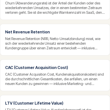
Churn (Abwanderungsrate) ist der Anteil der Kunden oder des
wiederkehrenden Umsatzes, der in einem bestimmten Zeitraum
verloren geht. Sie ist die wichtigste Warnkennzahl im SaaS, denn
hohe Abwanderung untergräbt Wachstum: Ein SaaS mit hoher
Churn füllt ein leckes Fass und muss ständig neue Kunden
gewinnen, nur um die Position zu halten.
Net Revenue Retention
Net Revenue Retention (NRR, Netto-Umsatzbindung) misst, wie
sich der wiederkehrende Umsatz einer bestehenden
Kundengruppe über einen Zeitraum entwickelt — inklusive
Upgrades, Downgrades und Kündigungen, aber ohne
Neukunden. Ein Wert über 100 Prozent bedeutet, dass die
Bestandskunden netto wachsen, selbst wenn kein einziger neuer
Kunde hinzukommt.
CAC (Customer Acquisition Cost)
CAC (Customer Acquisition Cost, Kundenakquisitionskosten) sind
die durchschnittlichen Gesamtkosten, die anfallen, um einen
neuen Kunden zu gewinnen — inklusive Marketing- und
Vertriebsausgaben. Der CAC zeigt, wie teuer Wachstum ist, und
wird typischerweise ins Verhältnis zum Kundenwert gesetzt, um
die Wirtschaftlichkeit eines SaaS zu beurteilen.
LTV (Customer Lifetime Value)
LTV (Customer Lifetime Value, Kundenlebenswert) ist der