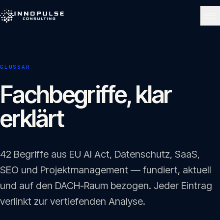
Skip to content
NAVIGATE
GLOSSAR
Start
01
Fachbegriffe, klar
erklärt
Über uns
02
Leistungen
42 Begriffe aus EU AI Act, Datenschutz, SaaS,
03
SEO und Projektmanagement — fundiert, aktuell
und auf den DACH-Raum bezogen. Jeder Eintrag
Portfolio
04
verlinkt zur vertiefenden Analyse.