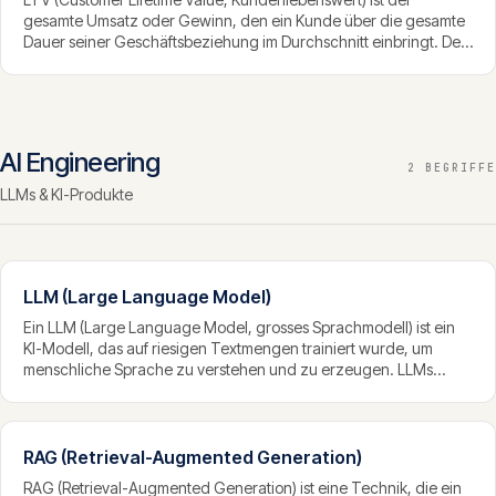
gesamte Umsatz oder Gewinn, den ein Kunde über die gesamte
Dauer seiner Geschäftsbeziehung im Durchschnitt einbringt. Der
LTV zeigt, wie wertvoll ein Kunde wirklich ist, und wird ins
Verhältnis zu den Akquisitionskosten gesetzt, um die
Wirtschaftlichkeit eines SaaS zu beurteilen.
AI Engineering
2 BEGRIFFE
LLMs & KI-Produkte
LLM (Large Language Model)
Ein LLM (Large Language Model, grosses Sprachmodell) ist ein
KI-Modell, das auf riesigen Textmengen trainiert wurde, um
menschliche Sprache zu verstehen und zu erzeugen. LLMs
bilden die Grundlage moderner Chatbots, Textgeneratoren und
vieler KI-Funktionen in Software und können vielfältige
sprachbezogene Aufgaben erfüllen.
RAG (Retrieval-Augmented Generation)
RAG (Retrieval-Augmented Generation) ist eine Technik, die ein