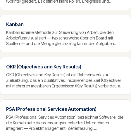
(Sprints) gliedert. Es definiert klare Rollen, Ereignisse und
Artefakte und setzt auf iterative Lieferung, Selbstorganisation
und kontinuierliche Verbesserung. Scrum ist das verbreitetste
agile Rahmenwerk weltweit.
Kanban
Kanban ist eine Methode zur Steuerung von Arbeit, die den
Arbeitsfluss visualisiert — typischerweise über ein Board mit
Spalten — und die Menge gleichzeitig laufender Aufgaben
begrenzt. Ziel ist ein gleichmässiger, störungsfreier Fluss der
Arbeit. Kanban ist evolutionär, lässt sich auf bestehende Prozesse
aufsetzen und gut mit anderen Methoden kombinieren.
OKR (Objectives and Key Results)
OKR (Objectives and Key Results) ist ein Rahmenwerk zur
Zielsetzung, das ein qualitatives, inspirierendes Ziel (Objective)
mit mehreren messbaren Ergebnissen (Key Results) verbindet, an
denen sich der Fortschritt ablesen lässt. OKR schafft Fokus und
Ausrichtung, indem es Ziele transparent macht und mit
konkreten, messbaren Resultaten verknüpft.
PSA (Professional Services Automation)
PSA (Professional Services Automation) bezeichnet Software, die
die Kernabläufe dienstleistungsorientierter Unternehmen
integriert — Projektmanagement, Zeiterfassung,