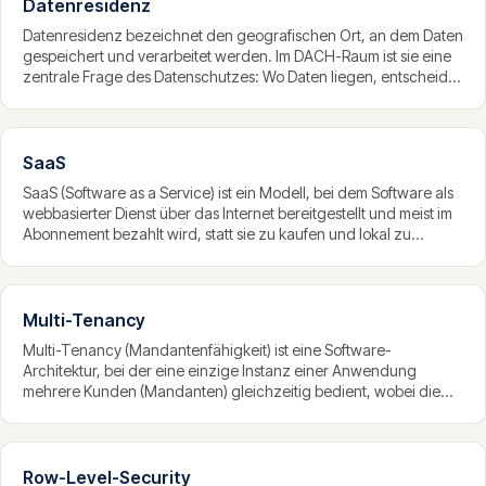
Datenresidenz
Datenresidenz bezeichnet den geografischen Ort, an dem Daten
gespeichert und verarbeitet werden. Im DACH-Raum ist sie eine
zentrale Frage des Datenschutzes: Wo Daten liegen, entscheidet
über die Anwendbarkeit von DSGVO und revDSG und
zunehmend über die Wettbewerbsfähigkeit im B2B-Geschäft.
SaaS
SaaS (Software as a Service) ist ein Modell, bei dem Software als
webbasierter Dienst über das Internet bereitgestellt und meist im
Abonnement bezahlt wird, statt sie zu kaufen und lokal zu
installieren. Betrieb, Wartung und Updates übernimmt der
Anbieter, der Zugriff erfolgt über den Browser.
Multi-Tenancy
Multi-Tenancy (Mandantenfähigkeit) ist eine Software-
Architektur, bei der eine einzige Instanz einer Anwendung
mehrere Kunden (Mandanten) gleichzeitig bedient, wobei die
Daten jedes Mandanten strikt von denen der anderen getrennt
bleiben. Sie ist das architektonische Fundament fast jedes SaaS-
Produkts.
Row-Level-Security