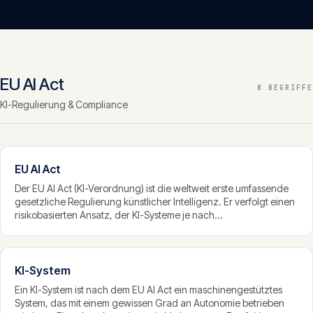
Insights
05
Glossar
06
EU AI Act
8 BEGRIFFE
KI-Regulierung & Compliance
Kontakt
07
EU AI Act
English
Der EU AI Act (KI-Verordnung) ist die weltweit erste umfassende
Deutsch
gesetzliche Regulierung künstlicher Intelligenz. Er verfolgt einen
risikobasierten Ansatz, der KI-Systeme je nach
Gefährdungspotenzial in vier Stufen einteilt und entsprechend
unterschiedliche Pflichten auferlegt. Die zentralen Vorschriften
Get in touch
werden ab August 2026 durchgesetzt.
KI-System
Ein KI-System ist nach dem EU AI Act ein maschinengestütztes
System, das mit einem gewissen Grad an Autonomie betrieben