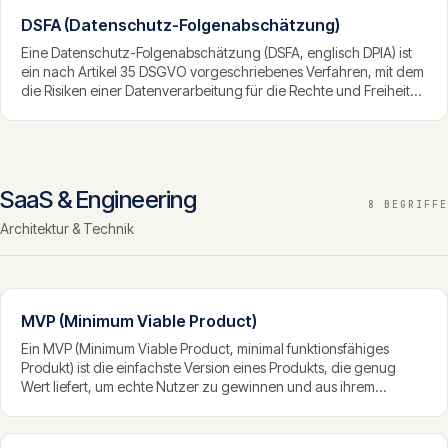
Verarbeitung und stellt sicher, dass der Datenschutz auch beim
Dienstleister gewahrt bleibt.
DSFA (Datenschutz-Folgenabschätzung)
Eine Datenschutz-Folgenabschätzung (DSFA, englisch DPIA) ist
ein nach Artikel 35 DSGVO vorgeschriebenes Verfahren, mit dem
die Risiken einer Datenverarbeitung für die Rechte und Freiheiten
betroffener Personen vorab bewertet und gemindert werden. Sie
ist erforderlich, wenn eine Verarbeitung voraussichtlich ein hohes
Risiko mit sich bringt.
SaaS & Engineering
8 BEGRIFFE
Architektur & Technik
MVP (Minimum Viable Product)
Ein MVP (Minimum Viable Product, minimal funktionsfähiges
Produkt) ist die einfachste Version eines Produkts, die genug
Wert liefert, um echte Nutzer zu gewinnen und aus ihrem
Verhalten zu lernen. Es dient dazu, eine Produktidee mit
minimalem Aufwand am Markt zu validieren, bevor grosse
Ressourcen investiert werden.