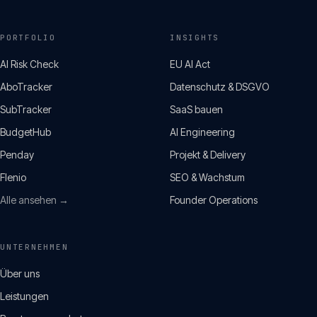
PORTFOLIO
INSIGHTS
AI Risk Check
EU AI Act
AboTracker
Datenschutz & DSGVO
SubTracker
SaaS bauen
BudgetHub
AI Engineering
Penday
Projekt & Delivery
Flenio
SEO & Wachstum
Alle ansehen →
Founder Operations
UNTERNEHMEN
Über uns
Leistungen