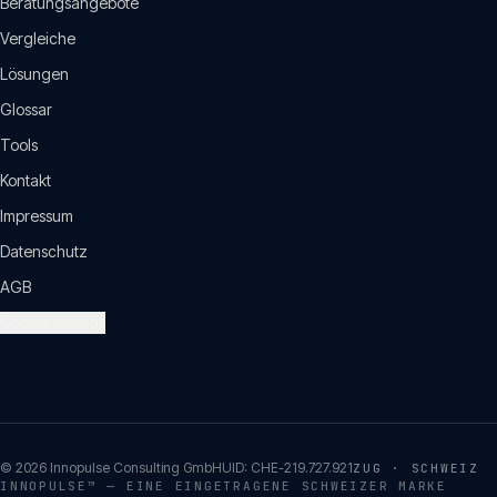
Beratungsangebote
Vergleiche
Lösungen
Glossar
Tools
Kontakt
Impressum
Datenschutz
AGB
Cookie settings
©
2026
Innopulse Consulting GmbH
UID:
CHE-219.727.921
ZUG · SCHWEIZ
INNOPULSE™ — EINE EINGETRAGENE SCHWEIZER MARKE