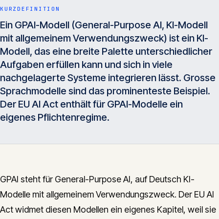
Insights
KURZDEFINITION
05
Ein GPAI-Modell (General-Purpose AI, KI-Modell
mit allgemeinem Verwendungszweck) ist ein KI-
Glossar
Modell, das eine breite Palette unterschiedlicher
06
Aufgaben erfüllen kann und sich in viele
nachgelagerte Systeme integrieren lässt. Grosse
Kontakt
07
Sprachmodelle sind das prominenteste Beispiel.
Der EU AI Act enthält für GPAI-Modelle ein
eigenes Pflichtenregime.
English
Deutsch
Get in touch
GPAI steht für General-Purpose AI, auf Deutsch KI-
Modelle mit allgemeinem Verwendungszweck. Der EU AI
Act widmet diesen Modellen ein eigenes Kapitel, weil sie