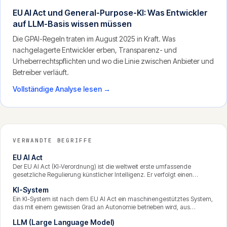
EU AI Act und General-Purpose-KI: Was Entwickler
auf LLM-Basis wissen müssen
Die GPAI-Regeln traten im August 2025 in Kraft. Was
nachgelagerte Entwickler erben, Transparenz- und
Urheberrechtspflichten und wo die Linie zwischen Anbieter und
Betreiber verläuft.
Vollständige Analyse lesen →
VERWANDTE BEGRIFFE
EU AI Act
Der EU AI Act (KI-Verordnung) ist die weltweit erste umfassende
gesetzliche Regulierung künstlicher Intelligenz. Er verfolgt einen
risikobasierten Ansatz, der KI-Systeme je nach Gefährdungspotenzial in
KI-System
vier Stufen einteilt und entsprechend unterschiedliche Pflichten
auferlegt. Die zentralen Vorschriften werden ab August 2026
Ein KI-System ist nach dem EU AI Act ein maschinengestütztes System,
durchgesetzt.
das mit einem gewissen Grad an Autonomie betrieben wird, aus
Eingaben Ausgaben wie Vorhersagen, Empfehlungen oder
LLM (Large Language Model)
Entscheidungen ableitet und dabei seine Umgebung beeinflussen