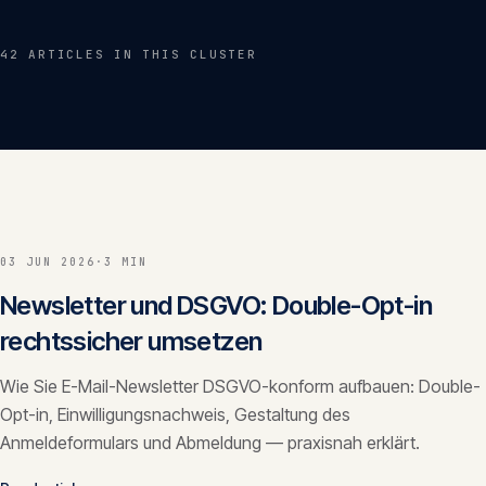
Insights
05
42
ARTICLE
S
IN THIS CLUSTER
Glossar
06
Kontakt
07
03 JUN 2026
·
3 MIN
English
Deutsch
Newsletter und DSGVO: Double-Opt-in
rechtssicher umsetzen
Wie Sie E-Mail-Newsletter DSGVO-konform aufbauen: Double-
Get in touch
Opt-in, Einwilligungsnachweis, Gestaltung des
Anmeldeformulars und Abmeldung — praxisnah erklärt.