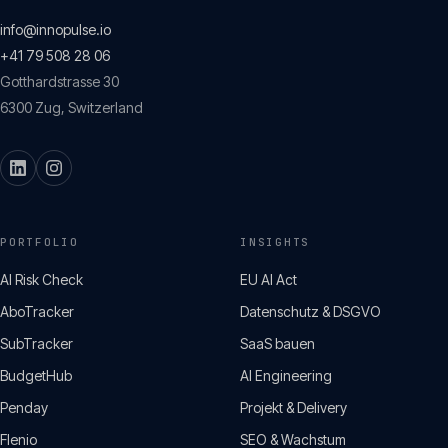
info@innopulse.io
+41 79 508 28 06
Gotthardstrasse 30
6300
Zug
,
Switzerland
PORTFOLIO
INSIGHTS
AI Risk Check
EU AI Act
AboTracker
Datenschutz & DSGVO
SubTracker
SaaS bauen
BudgetHub
AI Engineering
Penday
Projekt & Delivery
Flenio
SEO & Wachstum