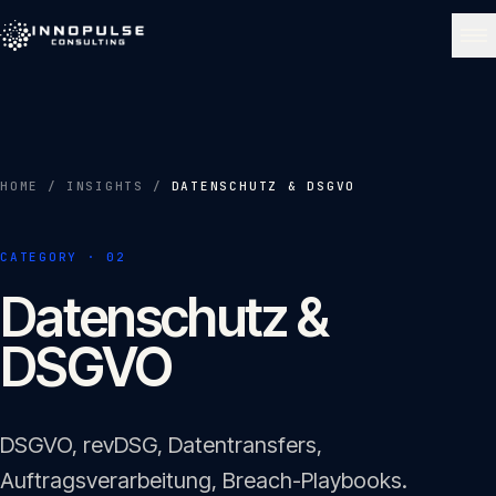
Skip to content
NAVIGATE
Start
01
HOME
/
INSIGHTS
/
DATENSCHUTZ & DSGVO
Über uns
CATEGORY ·
02
02
Datenschutz &
Leistungen
DSGVO
03
Portfolio
04
DSGVO, revDSG, Datentransfers,
Auftragsverarbeitung, Breach-Playbooks.