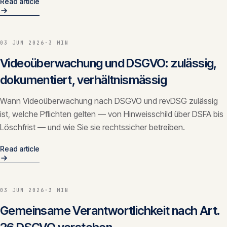
Read article
CONTACT
info@innopulse.io
+41 79 508 28 06
03 JUN 2026
·
3 MIN
Gotthardstrasse 30, 6300 Zug
Videoüberwachung und DSGVO: zulässig,
dokumentiert, verhältnismässig
Wann Videoüberwachung nach DSGVO und revDSG zulässig
ist, welche Pflichten gelten — von Hinweisschild über DSFA bis
Löschfrist — und wie Sie sie rechtssicher betreiben.
Read article
03 JUN 2026
·
3 MIN
Gemeinsame Verantwortlichkeit nach Art.