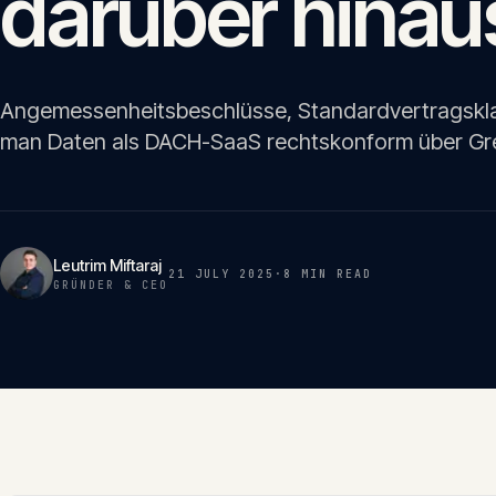
darüber hinau
Angemessenheitsbeschlüsse, Standardvertragskl
man Daten als DACH-SaaS rechtskonform über Gr
Leutrim Miftaraj
21 JULY 2025
·
8 MIN
READ
GRÜNDER & CEO