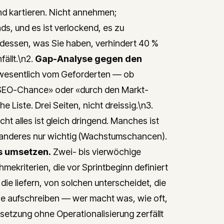
nd kartieren. Nicht annehmen;
, und es ist verlockend, es zu
r dessen, was Sie haben, verhindert 40 %
ällt.\n2.
Gap-Analyse gegen den
 wesentlich vom Geforderten — ob
e SEO-Chance» oder «durch den Markt-
 Liste. Drei Seiten, nicht dreissig.\n3.
cht alles ist gleich dringend. Manches ist
); anderes nur wichtig (Wachstumschancen).
ts umsetzen.
Zwei- bis vierwöchige
ekriterien, die vor Sprintbeginn definiert
 die liefern, von solchen unterscheidet, die
ne aufschreiben — wer macht was, wie oft,
etzung ohne Operationalisierung zerfällt