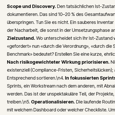
Scope und Discovery.
Den tatsächlichen Ist-Zusta
dokumentieren. Das sind 10–20 % des Gesamtaufwands
überspringen. Tun Sie es nicht. Ein sauberes Inventa
der Nacharbeit, die sonst in der Umsetzungsphase anf
Zielzustand.
Wo unterscheidet sich Ihr Ist-Zustand
«gefordert» nun «durch die Verordnung», «durch di
Benchmark» bedeutet? Erstellen Sie eine kurze, ehrliche
Nach risikogewichteter Wirkung priorisieren.
Ni
existenziell (Compliance-Fristen, Sicherheitslücken
Entsprechend sortieren.\n4.
In fokussierten Sprin
Sprints, ein Workstream nach dem anderen, mit Abnahm
werden. Das ist der unspektakuläre Teil, der Projekte,
treiben.\n5.
Operationalisieren.
Die laufende Routi
mit welchem Dashboard oder welcher Checkliste. Ums