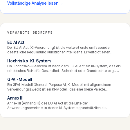
Vollständige Analyse lesen →
VERWANDTE BEGRIFFE
EU AI Act
Der EU AI Act (KI-Verordnung) ist die weltweit erste umfassende
gesetzliche Regulierung künstlicher Intelligenz. Er verfolgt einen
risikobasierten Ansatz, der KI-Systeme je nach Gefährdungspotenzial in
Hochrisiko-KI-System
vier Stufen einteilt und entsprechend unterschiedliche Pflichten
auferlegt. Die zentralen Vorschriften werden ab August 2026
Ein Hochrisiko-KI-System ist nach dem EU AI Act ein KI-System, das ein
durchgesetzt.
erhebliches Risiko für Gesundheit, Sicherheit oder Grundrechte birgt.
Dazu zählen unter anderem KI in der Personalauswahl,
GPAI-Modell
Kreditwürdigkeitsprüfung, kritischen Infrastruktur und Bildung. Solche
Systeme tragen den umfangreichsten Pflichtenkatalog der Verordnung.
Ein GPAI-Modell (General-Purpose AI, KI-Modell mit allgemeinem
Verwendungszweck) ist ein KI-Modell, das eine breite Palette
unterschiedlicher Aufgaben erfüllen kann und sich in viele
Annex III
nachgelagerte Systeme integrieren lässt. Grosse Sprachmodelle sind
das prominenteste Beispiel. Der EU AI Act enthält für GPAI-Modelle ein
Annex III (Anhang III) des EU AI Act ist die Liste der
eigenes Pflichtenregime.
Anwendungsbereiche, in denen KI-Systeme grundsätzlich als
hochriskant gelten. Dazu zählen unter anderem Biometrie, kritische
Infrastruktur, Bildung, Beschäftigung, der Zugang zu wesentlichen
Diensten, Strafverfolgung und Justiz. Die Liste ist der zentrale Massstab
für die Hochrisiko-Klassifizierung.