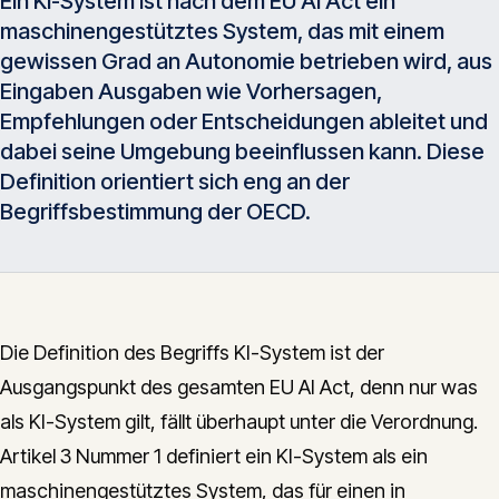
Ein KI-System ist nach dem EU AI Act ein
Insights
maschinengestütztes System, das mit einem
05
gewissen Grad an Autonomie betrieben wird, aus
Eingaben Ausgaben wie Vorhersagen,
Glossar
06
Empfehlungen oder Entscheidungen ableitet und
dabei seine Umgebung beeinflussen kann. Diese
Definition orientiert sich eng an der
Kontakt
07
Begriffsbestimmung der OECD.
English
Deutsch
Die Definition des Begriffs KI-System ist der
Ausgangspunkt des gesamten EU AI Act, denn nur was
Get in touch
als KI-System gilt, fällt überhaupt unter die Verordnung.
Artikel 3 Nummer 1 definiert ein KI-System als ein
maschinengestütztes System, das für einen in