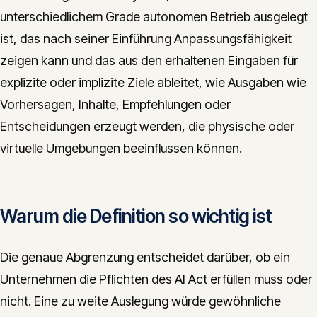
unterschiedlichem Grade autonomen Betrieb ausgelegt
CONTACT
ist, das nach seiner Einführung Anpassungsfähigkeit
info@innopulse.io
+41 79 508 28 06
zeigen kann und das aus den erhaltenen Eingaben für
Gotthardstrasse 30, 6300 Zug
explizite oder implizite Ziele ableitet, wie Ausgaben wie
Vorhersagen, Inhalte, Empfehlungen oder
Entscheidungen erzeugt werden, die physische oder
virtuelle Umgebungen beeinflussen können.
Warum die Definition so wichtig ist
Die genaue Abgrenzung entscheidet darüber, ob ein
Unternehmen die Pflichten des AI Act erfüllen muss oder
nicht. Eine zu weite Auslegung würde gewöhnliche