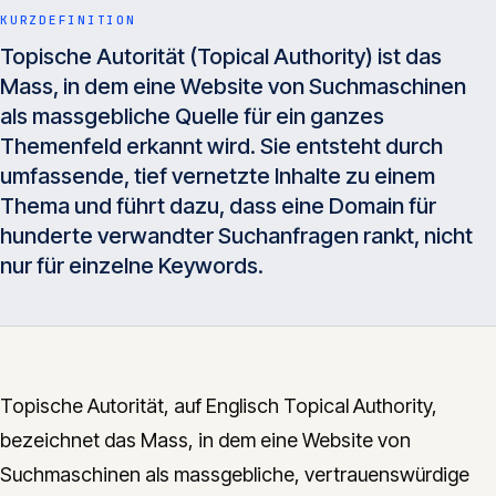
Insights
KURZDEFINITION
05
Topische Autorität (Topical Authority) ist das
Mass, in dem eine Website von Suchmaschinen
Glossar
als massgebliche Quelle für ein ganzes
06
Themenfeld erkannt wird. Sie entsteht durch
umfassende, tief vernetzte Inhalte zu einem
Kontakt
07
Thema und führt dazu, dass eine Domain für
hunderte verwandter Suchanfragen rankt, nicht
nur für einzelne Keywords.
English
Deutsch
Get in touch
Topische Autorität, auf Englisch Topical Authority,
bezeichnet das Mass, in dem eine Website von
Suchmaschinen als massgebliche, vertrauenswürdige