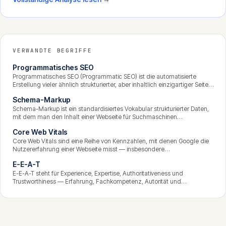
VERWANDTE BEGRIFFE
Programmatisches SEO
Programmatisches SEO (Programmatic SEO) ist die automatisierte
Erstellung vieler ähnlich strukturierter, aber inhaltlich einzigartiger Seiten
aus einer Datenquelle und Vorlagen. Es eignet sich, um systematisch
Schema-Markup
grosse Mengen an Longtail-Suchanfragen abzudecken — etwa Seiten
für jede Stadt, jedes Produkt oder jede Kombination zweier Begriffe.
Schema-Markup ist ein standardisiertes Vokabular strukturierter Daten,
mit dem man den Inhalt einer Webseite für Suchmaschinen
maschinenlesbar auszeichnet. Es hilft Suchmaschinen, den Inhalt
Core Web Vitals
präzise zu verstehen, und kann zu angereicherten Suchergebnissen wie
Sternebewertungen, FAQ-Auszügen oder Veranstaltungsdaten führen.
Core Web Vitals sind eine Reihe von Kennzahlen, mit denen Google die
Nutzererfahrung einer Webseite misst — insbesondere
Ladegeschwindigkeit, Interaktivität und visuelle Stabilität. Sie sind ein
E-E-A-T
Rankingfaktor und damit ein technisches Fundament des SEO: Eine
Seite mit schlechten Core Web Vitals rankt schwerer, selbst bei gutem
E-E-A-T steht für Experience, Expertise, Authoritativeness und
Inhalt.
Trustworthiness — Erfahrung, Fachkompetenz, Autorität und
Vertrauenswürdigkeit. Es ist ein Konzept aus Googles Qualitätsrichtlinien,
das beschreibt, woran Google die Qualität und Glaubwürdigkeit von
Inhalten und ihren Urhebern bemisst, besonders bei sensiblen Themen.