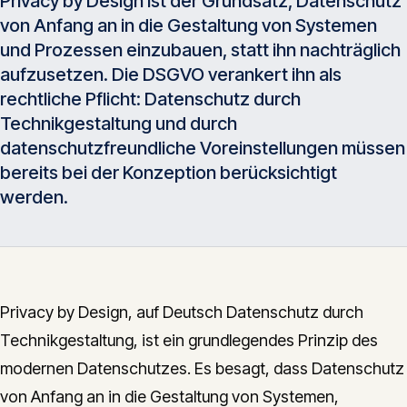
Privacy by Design ist der Grundsatz, Datenschutz
Insights
von Anfang an in die Gestaltung von Systemen
05
und Prozessen einzubauen, statt ihn nachträglich
aufzusetzen. Die DSGVO verankert ihn als
Glossar
06
rechtliche Pflicht: Datenschutz durch
Technikgestaltung und durch
datenschutzfreundliche Voreinstellungen müssen
Kontakt
07
bereits bei der Konzeption berücksichtigt
werden.
English
Deutsch
Privacy by Design, auf Deutsch Datenschutz durch
Get in touch
Technikgestaltung, ist ein grundlegendes Prinzip des
modernen Datenschutzes. Es besagt, dass Datenschutz
von Anfang an in die Gestaltung von Systemen,