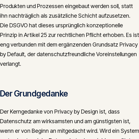
Produkten und Prozessen eingebaut werden soll, statt
CONTACT
ihn nachträglich als zusätzliche Schicht aufzusetzen.
info@innopulse.io
+41 79 508 28 06
Die DSGVO hat dieses ursprünglich konzeptionelle
Gotthardstrasse 30, 6300 Zug
Prinzip in Artikel 25 zur rechtlichen Pflicht erhoben. Es ist
eng verbunden mit dem ergänzenden Grundsatz Privacy
by Default, der datenschutzfreundliche Voreinstellungen
verlangt.
Der Grundgedanke
Der Kerngedanke von Privacy by Design ist, dass
Datenschutz am wirksamsten und am günstigsten ist,
wenn er von Beginn an mitgedacht wird. Wird ein System