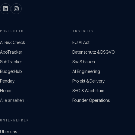
PORTFOLIO
INSIGHTS
AI Risk Check
EU AI Act
AboTracker
Datenschutz & DSGVO
SubTracker
SaaS bauen
BudgetHub
AI Engineering
Penday
Projekt & Delivery
Flenio
SEO & Wachstum
Alle ansehen →
Founder Operations
UNTERNEHMEN
Über uns