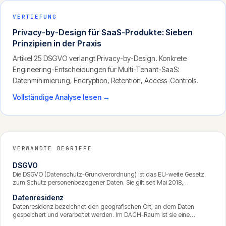
VERTIEFUNG
Privacy-by-Design für SaaS-Produkte: Sieben
Prinzipien in der Praxis
Artikel 25 DSGVO verlangt Privacy-by-Design. Konkrete
Engineering-Entscheidungen für Multi-Tenant-SaaS:
Datenminimierung, Encryption, Retention, Access-Controls.
Vollständige Analyse lesen →
VERWANDTE BEGRIFFE
DSGVO
Die DSGVO (Datenschutz-Grundverordnung) ist das EU-weite Gesetz
zum Schutz personenbezogener Daten. Sie gilt seit Mai 2018,
verpflichtet Unternehmen zu Transparenz, Datenminimierung und
Datenresidenz
Sicherheit, gewährt betroffenen Personen weitreichende Rechte und
sieht bei Verstössen Bussgelder von bis zu 20 Millionen Euro oder vier
Datenresidenz bezeichnet den geografischen Ort, an dem Daten
Prozent des weltweiten Jahresumsatzes vor.
gespeichert und verarbeitet werden. Im DACH-Raum ist sie eine
zentrale Frage des Datenschutzes: Wo Daten liegen, entscheidet über