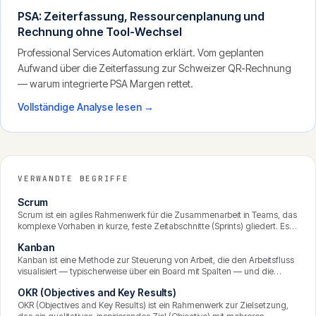
PSA: Zeiterfassung, Ressourcenplanung und
Rechnung ohne Tool-Wechsel
Professional Services Automation erklärt. Vom geplanten
Aufwand über die Zeiterfassung zur Schweizer QR-Rechnung
— warum integrierte PSA Margen rettet.
Vollständige Analyse lesen →
VERWANDTE BEGRIFFE
Scrum
Scrum ist ein agiles Rahmenwerk für die Zusammenarbeit in Teams, das
komplexe Vorhaben in kurze, feste Zeitabschnitte (Sprints) gliedert. Es
definiert klare Rollen, Ereignisse und Artefakte und setzt auf iterative
Kanban
Lieferung, Selbstorganisation und kontinuierliche Verbesserung. Scrum
ist das verbreitetste agile Rahmenwerk weltweit.
Kanban ist eine Methode zur Steuerung von Arbeit, die den Arbeitsfluss
visualisiert — typischerweise über ein Board mit Spalten — und die
Menge gleichzeitig laufender Aufgaben begrenzt. Ziel ist ein
OKR (Objectives and Key Results)
gleichmässiger, störungsfreier Fluss der Arbeit. Kanban ist evolutionär,
lässt sich auf bestehende Prozesse aufsetzen und gut mit anderen
OKR (Objectives and Key Results) ist ein Rahmenwerk zur Zielsetzung,