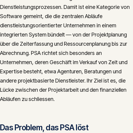
Dienstleistungsprozessen. Damit ist eine Kategorie von
CONTACT
Software gemeint, die die zentralen Abläufe
info@innopulse.io
+41 79 508 28 06
dienstleistungsorientierter Unternehmen in einem
Gotthardstrasse 30, 6300 Zug
integrierten System bündelt — von der Projektplanung
über die Zeiterfassung und Ressourcenplanung bis zur
Abrechnung. PSA richtet sich besonders an
Unternehmen, deren Geschäft im Verkauf von Zeit und
Expertise besteht, etwa Agenturen, Beratungen und
andere projektbasierte Dienstleister. Ihr Ziel ist es, die
Lücke zwischen der Projektarbeit und den finanziellen
Abläufen zu schliessen.
Das Problem, das PSA löst