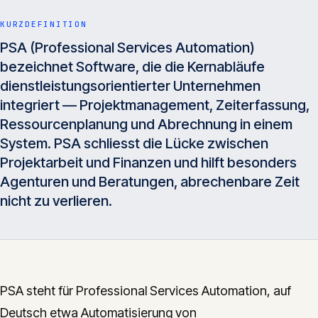
Insights
05
KURZDEFINITION
PSA (Professional Services Automation)
Glossar
bezeichnet Software, die die Kernabläufe
06
dienstleistungsorientierter Unternehmen
integriert — Projektmanagement, Zeiterfassung,
Kontakt
Ressourcenplanung und Abrechnung in einem
07
System. PSA schliesst die Lücke zwischen
Projektarbeit und Finanzen und hilft besonders
Agenturen und Beratungen, abrechenbare Zeit
English
Deutsch
nicht zu verlieren.
Get in touch
PSA steht für Professional Services Automation, auf
Deutsch etwa Automatisierung von