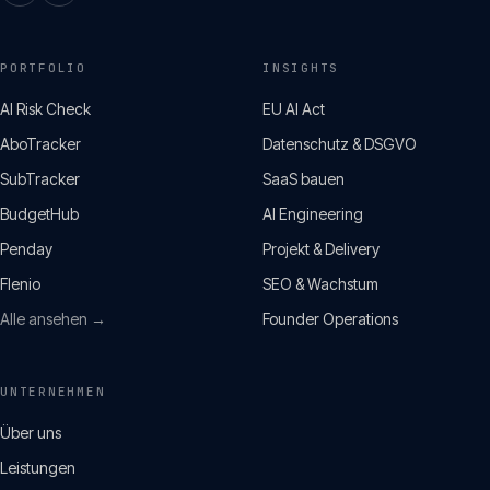
PORTFOLIO
INSIGHTS
AI Risk Check
EU AI Act
AboTracker
Datenschutz & DSGVO
SubTracker
SaaS bauen
BudgetHub
AI Engineering
Penday
Projekt & Delivery
Flenio
SEO & Wachstum
Alle ansehen →
Founder Operations
UNTERNEHMEN
Über uns
Leistungen