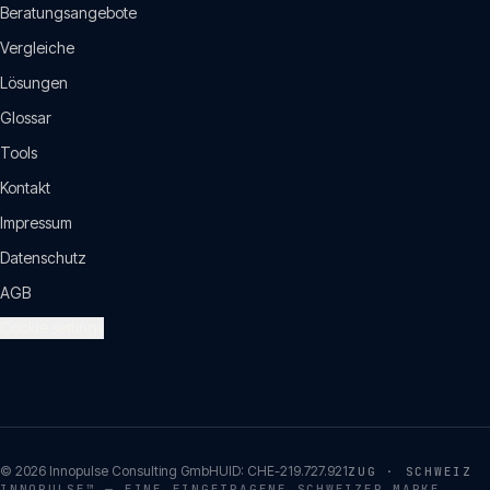
Beratungsangebote
Vergleiche
Lösungen
Glossar
Tools
Kontakt
Impressum
Datenschutz
AGB
Cookie settings
©
2026
Innopulse Consulting GmbH
UID:
CHE-219.727.921
ZUG · SCHWEIZ
INNOPULSE™ — EINE EINGETRAGENE SCHWEIZER MARKE