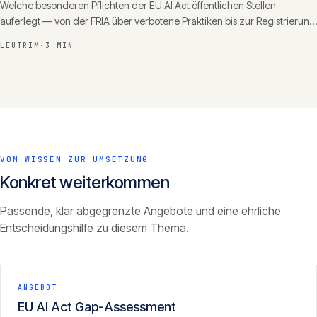
Welche besonderen Pflichten der EU AI Act öffentlichen Stellen
auferlegt — von der FRIA über verbotene Praktiken bis zur Registrierung
— und wie Verwaltungen sie umsetzen.
LEUTRIM
·
3 MIN
VOM WISSEN ZUR UMSETZUNG
Konkret weiterkommen
Passende, klar abgegrenzte Angebote und eine ehrliche
Entscheidungshilfe zu diesem Thema.
ANGEBOT
EU AI Act Gap-Assessment