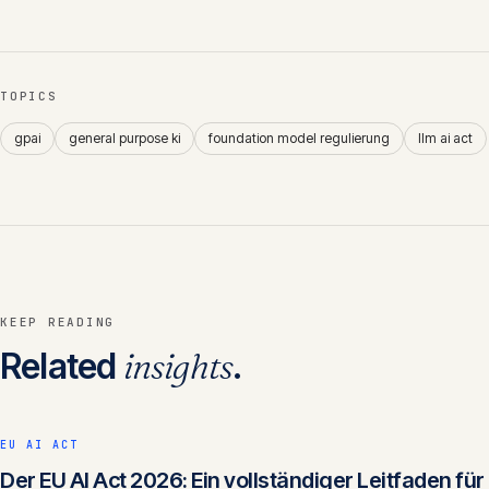
TOPICS
gpai
general purpose ki
foundation model regulierung
llm ai act
KEEP READING
Related
insights
.
EU AI ACT
Der EU AI Act 2026: Ein vollständiger Leitfaden für