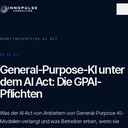
Skip to content
NAVIGATE
HOME
/
INSIGHTS
/
EU AI ACT
Start
01
EU AI ACT
Über uns
General-Purpose-KI unter
02
dem AI Act: Die GPAI-
Leistungen
Pflichten
03
Portfolio
Was der AI Act von Anbietern von General-Purpose-KI-
04
Modellen verlangt und was Betreiber erben, wenn sie