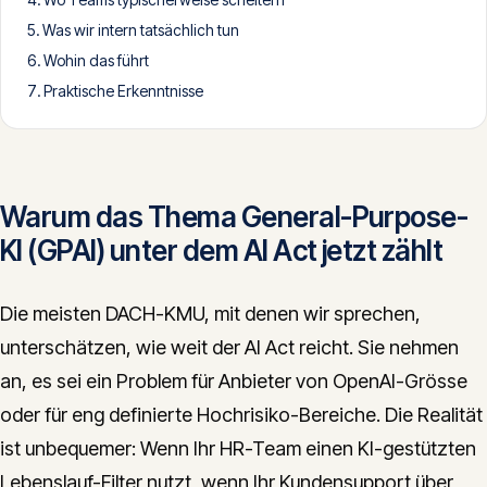
CONTACT
Was wir intern tatsächlich tun
Wohin das führt
info@innopulse.io
+41 79 508 28 06
Praktische Erkenntnisse
Gotthardstrasse 30, 6300 Zug
Warum das Thema General-Purpose-
KI (GPAI) unter dem AI Act jetzt zählt
Die meisten DACH-KMU, mit denen wir sprechen,
unterschätzen, wie weit der AI Act reicht. Sie nehmen
an, es sei ein Problem für Anbieter von OpenAI-Grösse
oder für eng definierte Hochrisiko-Bereiche. Die Realität
ist unbequemer: Wenn Ihr HR-Team einen KI-gestützten
Lebenslauf-Filter nutzt, wenn Ihr Kundensupport über