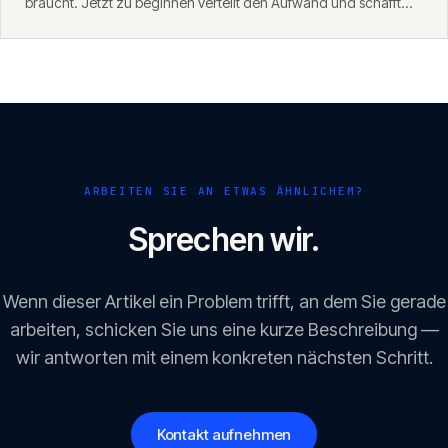
braucht. Jetzt zu beginnen verteilt den Aufwand und schafft
Sicherheit. Angesichts des Durchsetzungsfensters ab August
2026 ist frühes Handeln fast immer die klügere Wahl.
ARBEITEN SIE AN ETWAS ÄHNLICHEM?
Sprechen wir.
Wenn dieser Artikel ein Problem trifft, an dem Sie gerade
arbeiten, schicken Sie uns eine kurze Beschreibung —
wir antworten mit einem konkreten nächsten Schritt.
Kontakt aufnehmen