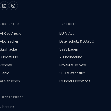
PORTFOLIO
INSIGHTS
AI Risk Check
EU AI Act
AboTracker
Datenschutz & DSGVO
SubTracker
SaaS bauen
BudgetHub
AI Engineering
Penday
Projekt & Delivery
Flenio
SEO & Wachstum
Alle ansehen →
Founder Operations
UNTERNEHMEN
Über uns