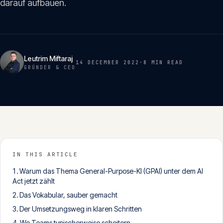
darauf aufbauen.
Insights
05
Glossar
06
Leutrim Miftaraj
14 DECEMBER 2022
·
8 MIN
READ
GRÜNDER & CEO
Kontakt
07
English
Deutsch
IN THIS ARTICLE
Warum das Thema General-Purpose-KI (GPAI) unter dem AI
Get in touch
Act jetzt zählt
Das Vokabular, sauber gemacht
Der Umsetzungsweg in klaren Schritten
Wo Teams typischerweise scheitern