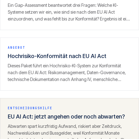
Ein Gap-Assessment beantwortet drei Fragen: Welche KI-
Systeme setzen wir ein, wie sind sie nach dem EU AI Act
einzuordnen, und was fehlt bis zur Konformität? Ergebnis ist ein
priorisierter Massnahmenplan mit Blick auf das
Durchsetzungsfenster am 2. August 2026.
ANGEBOT
Hochrisiko-Konformität nach EU AI Act
Dieses Paket führt ein Hochrisiko-KI-System zur Konformität
nach dem EU AI Act: Risikomanagement, Daten-Governance,
technische Dokumentation nach Anhang IV, menschliche
Aufsicht und Logging — aufgebaut als prüffestes Dossier, das
bis zur CE-Kennzeichnung und der Registrierung trägt.
ENTSCHEIDUNGSHILFE
EU AI Act: jetzt angehen oder noch abwarten?
Abwarten spart kurzfristig Aufwand, riskiert aber Zeitdruck,
Nachweislücken und Bussgelder, weil Konformität Monate