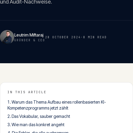
und Audit-Nachweise.
Insights
05
Glossar
06
Leutrim Miftaraj
28 OCTOBER 2024
·
8 MIN
READ
GRÜNDER & CEO
Kontakt
07
English
Deutsch
IN THIS ARTICLE
Warum das Thema Aufbau eines rollenbasierten KI-
Get in touch
Kompetenzprogramms jetzt zählt
Das Vokabular, sauber gemacht
Wie man das konkret angeht
Die Fehler, die alle ausbremsen