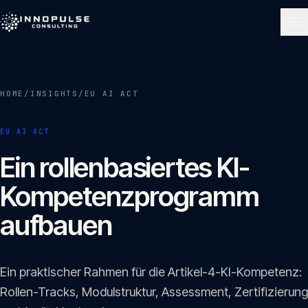
Skip to content
NAVIGATE
HOME
/
INSIGHTS
/
EU AI ACT
Start
01
EU AI ACT
Über uns
Ein rollenbasiertes KI-
02
Kompetenzprogramm
Leistungen
aufbauen
03
Portfolio
Ein praktischer Rahmen für die Artikel-4-KI-Kompetenz:
04
Rollen-Tracks, Modulstruktur, Assessment, Zertifizierung