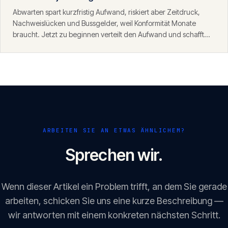
Abwarten spart kurzfristig Aufwand, riskiert aber Zeitdruck,
Nachweislücken und Bussgelder, weil Konformität Monate
braucht. Jetzt zu beginnen verteilt den Aufwand und schafft
Sicherheit. Angesichts des Durchsetzungsfensters ab August
2026 ist frühes Handeln fast immer die klügere Wahl.
ARBEITEN SIE AN ETWAS ÄHNLICHEM?
Sprechen wir.
Wenn dieser Artikel ein Problem trifft, an dem Sie gerade
arbeiten, schicken Sie uns eine kurze Beschreibung —
wir antworten mit einem konkreten nächsten Schritt.