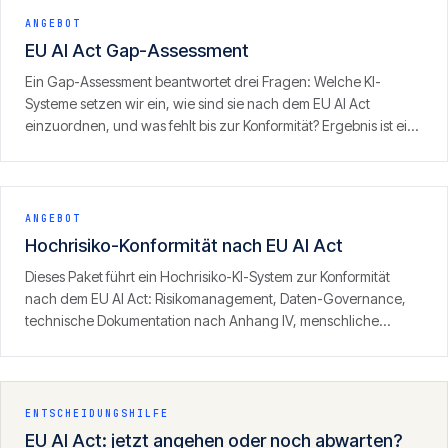
ANGEBOT
EU AI Act Gap-Assessment
Ein Gap-Assessment beantwortet drei Fragen: Welche KI-
Systeme setzen wir ein, wie sind sie nach dem EU AI Act
einzuordnen, und was fehlt bis zur Konformität? Ergebnis ist ein
priorisierter Massnahmenplan mit Blick auf das
Durchsetzungsfenster am 2. August 2026.
ANGEBOT
Hochrisiko-Konformität nach EU AI Act
Dieses Paket führt ein Hochrisiko-KI-System zur Konformität
nach dem EU AI Act: Risikomanagement, Daten-Governance,
technische Dokumentation nach Anhang IV, menschliche
Aufsicht und Logging — aufgebaut als prüffestes Dossier, das
bis zur CE-Kennzeichnung und der Registrierung trägt.
ENTSCHEIDUNGSHILFE
EU AI Act: jetzt angehen oder noch abwarten?