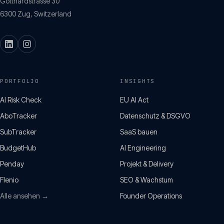
Gotthardstrasse 30
6300
Zug
,
Switzerland
PORTFOLIO
INSIGHTS
AI Risk Check
EU AI Act
AboTracker
Datenschutz & DSGVO
SubTracker
SaaS bauen
BudgetHub
AI Engineering
Penday
Projekt & Delivery
Flenio
SEO & Wachstum
Alle ansehen →
Founder Operations