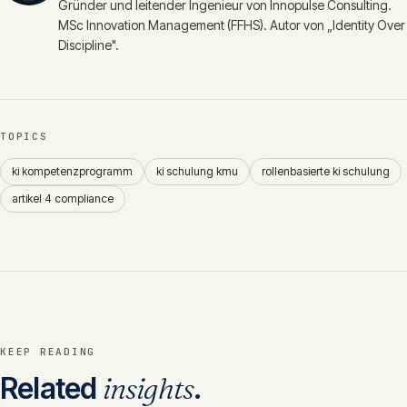
Gründer und leitender Ingenieur von Innopulse Consulting.
MSc Innovation Management (FFHS). Autor von „Identity Over
Discipline".
TOPICS
ki kompetenzprogramm
ki schulung kmu
rollenbasierte ki schulung
artikel 4 compliance
KEEP READING
Related
insights
.