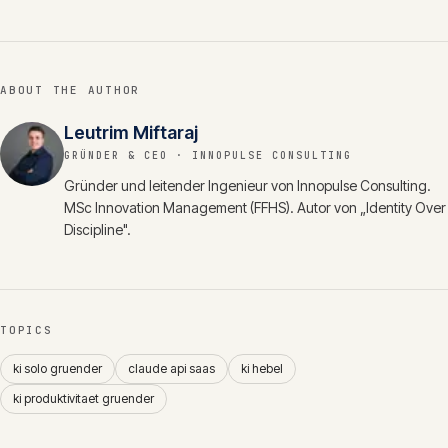
ABOUT THE AUTHOR
Leutrim Miftaraj
GRÜNDER & CEO
· INNOPULSE CONSULTING
Gründer und leitender Ingenieur von Innopulse Consulting.
MSc Innovation Management (FFHS). Autor von „Identity Over
Discipline".
TOPICS
ki solo gruender
claude api saas
ki hebel
ki produktivitaet gruender