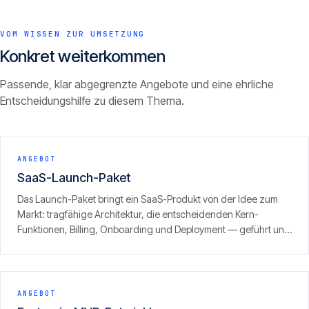
VOM WISSEN ZUR UMSETZUNG
Konkret weiterkommen
Passende, klar abgegrenzte Angebote und eine ehrliche
Entscheidungshilfe zu diesem Thema.
ANGEBOT
SaaS-Launch-Paket
Das Launch-Paket bringt ein SaaS-Produkt von der Idee zum
Markt: tragfähige Architektur, die entscheidenden Kern-
Funktionen, Billing, Onboarding und Deployment — geführt und
mit klarem Fokus auf den ersten zahlenden Kunden. Ergebnis ist
kein Prototyp, sondern ein produktionsreifes Produkt, das
Umsatz erzeugen kann.
ANGEBOT