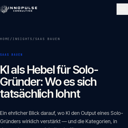
Skip to content
NAVIGATE
HOME
/
INSIGHTS
/
SAAS BAUEN
Start
01
SAAS BAUEN
Über uns
KI als Hebel für Solo-
02
Gründer: Wo es sich
Leistungen
tatsächlich lohnt
03
Portfolio
Ein ehrlicher Blick darauf, wo KI den Output eines Solo-
04
Gründers wirklich verstärkt — und die Kategorien, in