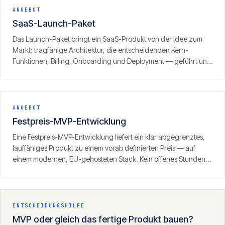
ANGEBOT
SaaS-Launch-Paket
Das Launch-Paket bringt ein SaaS-Produkt von der Idee zum
Markt: tragfähige Architektur, die entscheidenden Kern-
Funktionen, Billing, Onboarding und Deployment — geführt und
mit klarem Fokus auf den ersten zahlenden Kunden. Ergebnis ist
kein Prototyp, sondern ein produktionsreifes Produkt, das
Umsatz erzeugen kann.
ANGEBOT
Festpreis-MVP-Entwicklung
Eine Festpreis-MVP-Entwicklung liefert ein klar abgegrenztes,
lauffähiges Produkt zu einem vorab definierten Preis — auf
einem modernen, EU-gehosteten Stack. Kein offenes Stunden-
Fass, sondern ein definierter Umfang mit klarem Ergebnis.
ENTSCHEIDUNGSHILFE
MVP oder gleich das fertige Produkt bauen?