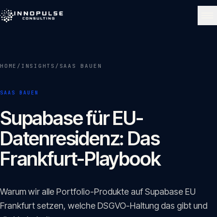
Skip to content
NAVIGATE
HOME
/
INSIGHTS
/
SAAS BAUEN
Start
01
SAAS BAUEN
Über uns
Supabase für EU-
02
Datenresidenz: Das
Leistungen
Frankfurt-Playbook
03
Portfolio
Warum wir alle Portfolio-Produkte auf Supabase EU
04
Frankfurt setzen, welche DSGVO-Haltung das gibt und