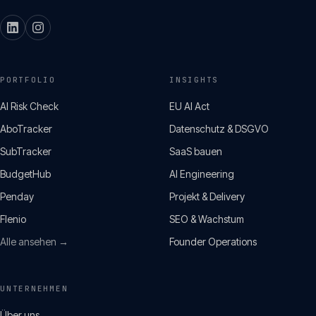
PORTFOLIO
INSIGHTS
AI Risk Check
EU AI Act
AboTracker
Datenschutz & DSGVO
SubTracker
SaaS bauen
BudgetHub
AI Engineering
Penday
Projekt & Delivery
Flenio
SEO & Wachstum
Alle ansehen →
Founder Operations
UNTERNEHMEN
Über uns