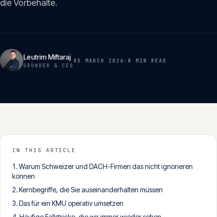
die Vorbehalte.
Insights
05
Glossar
06
Leutrim Miftaraj
05 MARCH 2026
·
8 MIN
READ
GRÜNDER & CEO
Kontakt
07
English
Deutsch
IN THIS ARTICLE
Warum Schweizer und DACH-Firmen das nicht ignorieren
Get in touch
können
Kernbegriffe, die Sie auseinanderhalten müssen
Das für ein KMU operativ umsetzen
Häufige Fallstricke, die wir immer wieder sehen