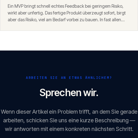
Ein MVP bringt schnell echtes Feedback bei geringem Risiko,
wirkt aber unfertig. Das fertige Produkt überzeugt sofort, birgt
aber das Risiko, viel am Bedarf vorbei zu bauen. In fast allen
Fällen ist der MVP-Weg der klügere Start — mit einem
Fundament, das danach trägt.
ARBEITEN SIE AN ETWAS ÄHNLICHEM?
Sprechen wir.
Wenn dieser Artikel ein Problem trifft, an dem Sie gerade
arbeiten, schicken Sie uns eine kurze Beschreibung —
wir antworten mit einem konkreten nächsten Schritt.