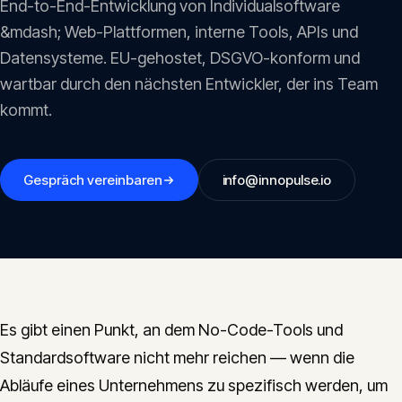
End-to-End-Entwicklung von Individualsoftware
Insights
05
&mdash; Web-Plattformen, interne Tools, APIs und
Datensysteme. EU-gehostet, DSGVO-konform und
Glossar
wartbar durch den nächsten Entwickler, der ins Team
06
kommt.
Kontakt
07
Gespräch vereinbaren
info@innopulse.io
English
Deutsch
Get in touch
Es gibt einen Punkt, an dem No-Code-Tools und
Standardsoftware nicht mehr reichen — wenn die
Abläufe eines Unternehmens zu spezifisch werden, um