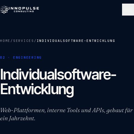
Skip to content
NAVIGATE
HOME
/
SERVICES
/
INDIVIDUALSOFTWARE-ENTWICKLUNG
Start
01
02
·
ENGINEERING
Über uns
Individualsoftware-
02
Entwicklung
Leistungen
03
Web-Plattformen, interne Tools und APIs, gebaut für
Portfolio
ein Jahrzehnt.
04