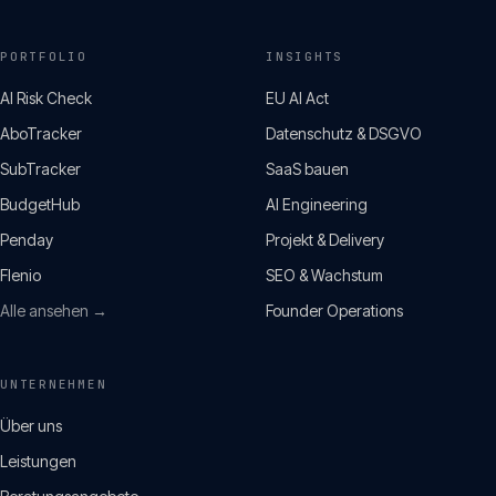
PORTFOLIO
INSIGHTS
AI Risk Check
EU AI Act
AboTracker
Datenschutz & DSGVO
SubTracker
SaaS bauen
BudgetHub
AI Engineering
Penday
Projekt & Delivery
Flenio
SEO & Wachstum
Alle ansehen →
Founder Operations
UNTERNEHMEN
Über uns
Leistungen