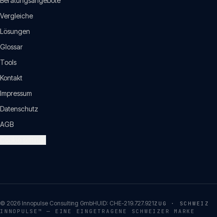
Beratungsangebote
Vergleiche
Lösungen
Glossar
Tools
Kontakt
Impressum
Datenschutz
AGB
Cookie settings
©
2026
Innopulse Consulting GmbH
UID:
CHE-219.727.921
ZUG · SCHWEIZ
INNOPULSE™ — EINE EINGETRAGENE SCHWEIZER MARKE