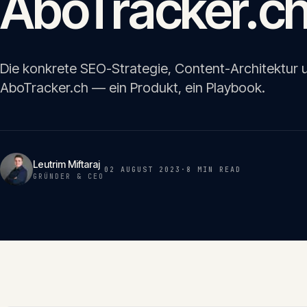
AboTracker.ch
Die konkrete SEO-Strategie, Content-Architektur
AboTracker.ch — ein Produkt, ein Playbook.
Leutrim Miftaraj
02 AUGUST 2023
·
8 MIN
READ
GRÜNDER & CEO