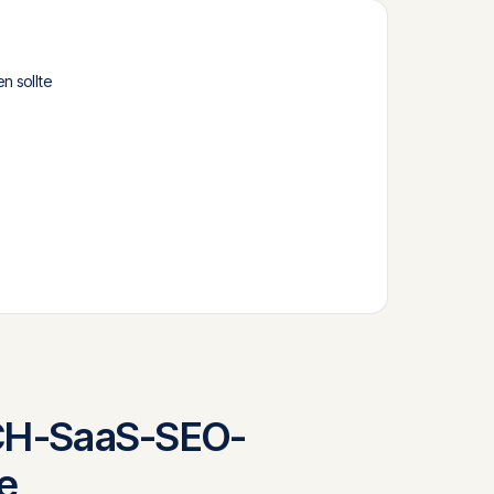
 sollte
CH-SaaS-SEO-
e