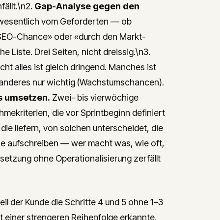
ällt.\n2.
Gap-Analyse gegen den
 wesentlich vom Geforderten — ob
e SEO-Chance» oder «durch den Markt-
 Liste. Drei Seiten, nicht dreissig.\n3.
cht alles ist gleich dringend. Manches ist
); anderes nur wichtig (Wachstumschancen).
ts umsetzen.
Zwei- bis vierwöchige
ekriterien, die vor Sprintbeginn definiert
 die liefern, von solchen unterscheidet, die
ne aufschreiben — wer macht was, wie oft,
etzung ohne Operationalisierung zerfällt
il der Kunde die Schritte 4 und 5 ohne 1–3
t einer strengeren Reihenfolge erkannte.