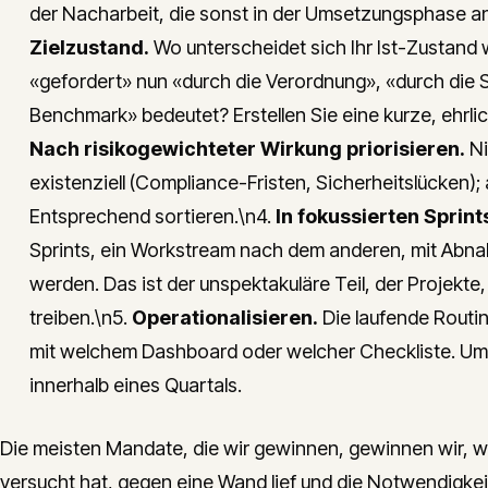
der Nacharbeit, die sonst in der Umsetzungsphase anf
Zielzustand.
Wo unterscheidet sich Ihr Ist-Zustand
«gefordert» nun «durch die Verordnung», «durch di
Benchmark» bedeutet? Erstellen Sie eine kurze, ehrliche
Nach risikogewichteter Wirkung priorisieren.
Ni
existenziell (Compliance-Fristen, Sicherheitslücken
Entsprechend sortieren.\n4.
In fokussierten Sprin
Sprints, ein Workstream nach dem anderen, mit Abnahm
werden. Das ist der unspektakuläre Teil, der Projekte,
treiben.\n5.
Operationalisieren.
Die laufende Routi
mit welchem Dashboard oder welcher Checkliste. Ums
innerhalb eines Quartals.
Die meisten Mandate, die wir gewinnen, gewinnen wir, we
versucht hat, gegen eine Wand lief und die Notwendigkei