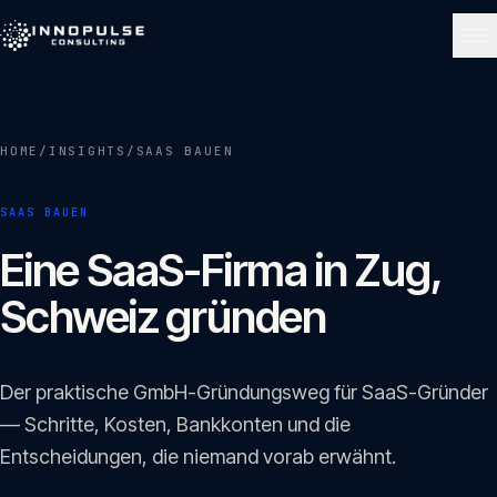
Skip to content
NAVIGATE
HOME
/
INSIGHTS
/
SAAS BAUEN
Start
01
SAAS BAUEN
Über uns
Eine SaaS-Firma in Zug,
02
Schweiz gründen
Leistungen
03
Der praktische GmbH-Gründungsweg für SaaS-Gründer
Portfolio
— Schritte, Kosten, Bankkonten und die
04
Entscheidungen, die niemand vorab erwähnt.