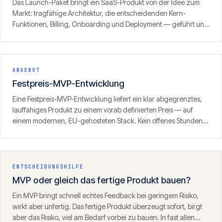
Das Launch-Paket bringt ein SaaS-Produkt von der Idee zum
Markt: tragfähige Architektur, die entscheidenden Kern-
Funktionen, Billing, Onboarding und Deployment — geführt und
mit klarem Fokus auf den ersten zahlenden Kunden. Ergebnis ist
kein Prototyp, sondern ein produktionsreifes Produkt, das
Umsatz erzeugen kann.
ANGEBOT
Festpreis-MVP-Entwicklung
Eine Festpreis-MVP-Entwicklung liefert ein klar abgegrenztes,
lauffähiges Produkt zu einem vorab definierten Preis — auf
einem modernen, EU-gehosteten Stack. Kein offenes Stunden-
Fass, sondern ein definierter Umfang mit klarem Ergebnis.
ENTSCHEIDUNGSHILFE
MVP oder gleich das fertige Produkt bauen?
Ein MVP bringt schnell echtes Feedback bei geringem Risiko,
wirkt aber unfertig. Das fertige Produkt überzeugt sofort, birgt
aber das Risiko, viel am Bedarf vorbei zu bauen. In fast allen