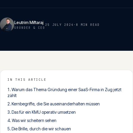
Insights
05
Leutrim Miftaraj
25 JULY 2024
·
8 MIN
READ
Glossar
GRÜNDER & CEO
06
Kontakt
07
English
IN THIS ARTICLE
Deutsch
Warum das Thema Gründung einer SaaS-Firma in Zug jetzt
zählt
Kernbegriffe, die Sie auseinanderhalten müssen
Get in touch
Das für ein KMU operativ umsetzen
Was wir scheitern sehen
Die Brille, durch die wir schauen