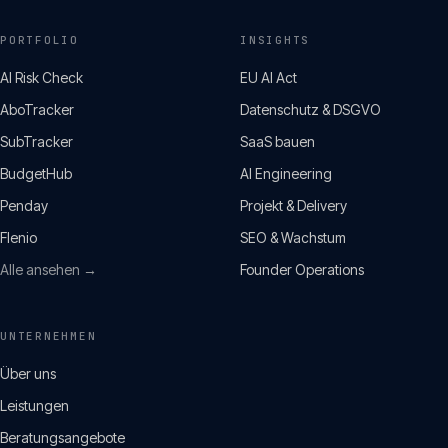
PORTFOLIO
INSIGHTS
AI Risk Check
EU AI Act
AboTracker
Datenschutz & DSGVO
SubTracker
SaaS bauen
BudgetHub
AI Engineering
Penday
Projekt & Delivery
Flenio
SEO & Wachstum
Alle ansehen →
Founder Operations
UNTERNEHMEN
Über uns
Leistungen
Beratungsangebote