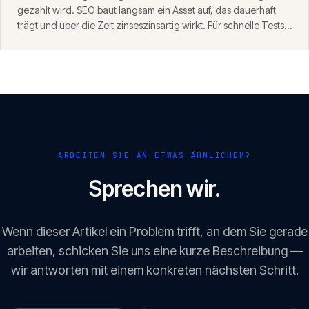
gezahlt wird. SEO baut langsam ein Asset auf, das dauerhaft
trägt und über die Zeit zinseszinsartig wirkt. Für schnelle Tests
eignet sich SEA, für nachhaltiges Wachstum SEO — die beiden
ergänzen sich.
ARBEITEN SIE AN ETWAS ÄHNLICHEM?
Sprechen wir.
Wenn dieser Artikel ein Problem trifft, an dem Sie gerade
arbeiten, schicken Sie uns eine kurze Beschreibung —
wir antworten mit einem konkreten nächsten Schritt.