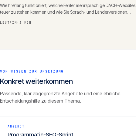
Wie hreflang funktioniert, welche Fehler mehrsprachige DACH-Websites
teuer zu stehen kommen und wie Sie Sprach- und Länderversionen
sauber für Suchmaschinen auszeichnen.
LEUTRIM
·
3 MIN
VOM WISSEN ZUR UMSETZUNG
Konkret weiterkommen
Passende, klar abgegrenzte Angebote und eine ehrliche
Entscheidungshilfe zu diesem Thema.
ANGEBOT
Programmatic-SEO-Sprint