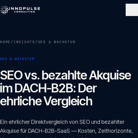
Skip to content
NAVIGATE
HOME
/
INSIGHTS
/
SEO & WACHSTUM
Start
01
SEO & WACHSTUM
Über uns
SEO vs. bezahlte Akquise
02
im DACH-B2B: Der
Leistungen
ehrliche Vergleich
03
Portfolio
Ein ehrlicher Direktvergleich von SEO und bezahlter
04
Akquise für DACH-B2B-SaaS — Kosten, Zeithorizonte,