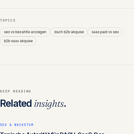
TOPICS
seo vs bezahlte anzeigen
dach b2b akquise
saas paid vs seo
b2b saas akquise
KEEP READING
Related
insights
.
SEO & WACHSTUM