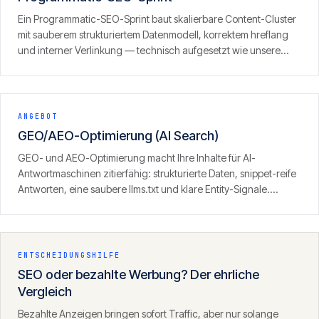
Ein Programmatic-SEO-Sprint baut skalierbare Content-Cluster
mit sauberem strukturiertem Datenmodell, korrektem hreflang
und interner Verlinkung — technisch aufgesetzt wie unsere
eigenen Portfolio-Sites, inklusive GEO/LLM-Optimierung.
ANGEBOT
GEO/AEO-Optimierung (AI Search)
GEO- und AEO-Optimierung macht Ihre Inhalte für AI-
Antwortmaschinen zitierfähig: strukturierte Daten, snippet-reife
Antworten, eine saubere llms.txt und klare Entity-Signale.
Ergebnis ist Sichtbarkeit dort, wo zunehmend gesucht wird — in
den Antworten von ChatGPT, Perplexity und der KI-Suche.
ENTSCHEIDUNGSHILFE
SEO oder bezahlte Werbung? Der ehrliche
Vergleich
Bezahlte Anzeigen bringen sofort Traffic, aber nur solange