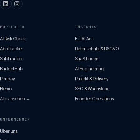
PORTFOLIO
INSIGHTS
AI Risk Check
EU AI Act
AboTracker
Datenschutz & DSGVO
SubTracker
SaaS bauen
BudgetHub
AI Engineering
Penday
Projekt & Delivery
Flenio
SEO & Wachstum
Alle ansehen →
Founder Operations
UNTERNEHMEN
Über uns