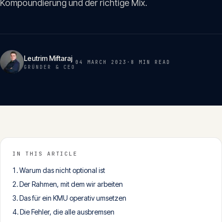
Kompoundierung und der richtige Mix.
Insights
05
Glossar
06
Leutrim Miftaraj
04 MARCH 2023
·
8 MIN
READ
GRÜNDER & CEO
Kontakt
07
English
Deutsch
IN THIS ARTICLE
Warum das nicht optional ist
Get in touch
Der Rahmen, mit dem wir arbeiten
Das für ein KMU operativ umsetzen
Die Fehler, die alle ausbremsen