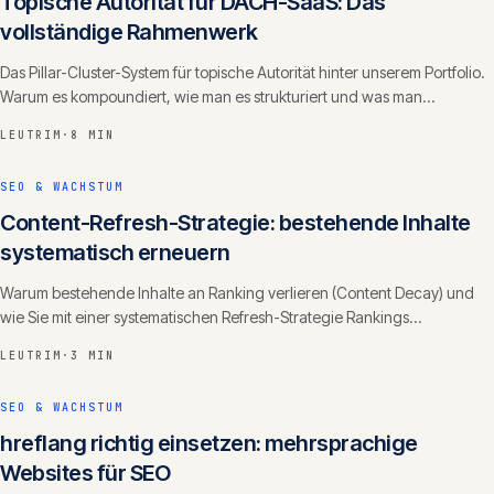
Topische Autorität für DACH-SaaS: Das
vollständige Rahmenwerk
Das Pillar-Cluster-System für topische Autorität hinter unserem Portfolio.
Warum es kompoundiert, wie man es strukturiert und was man
wöchentlich liefert.
LEUTRIM
·
8 MIN
SEO & WACHSTUM
Content-Refresh-Strategie: bestehende Inhalte
systematisch erneuern
Warum bestehende Inhalte an Ranking verlieren (Content Decay) und
wie Sie mit einer systematischen Refresh-Strategie Rankings
zurückgewinnen und Autorität ausbauen.
LEUTRIM
·
3 MIN
SEO & WACHSTUM
hreflang richtig einsetzen: mehrsprachige
Websites für SEO