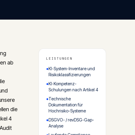
ung
LEISTUNGEN
fen ab
●
KI-System-Inventare und
Risikoklassifizierungen
ie
●
KI-Kompetenz-
Schulungen nach Artikel 4
und
●
Technische
 unsere
Dokumentation für
llen die
Hochrisiko-Systeme
kel 4
●
DSGVO- / revDSG-Gap-
Analyse
Audit
●
Laufende Compliance-