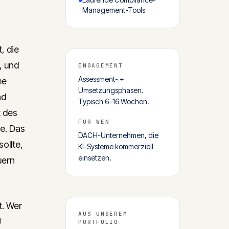
Management-Tools
, die
, und
ENGAGEMENT
Assessment- +
me
Umsetzungsphasen.
nd
Typisch 6–16 Wochen.
t des
FÜR WEN
e. Das
DACH-Unternehmen, die
ollte,
KI-Systeme kommerziell
einsetzen.
uern
t. Wer
AUS UNSEREM
U
PORTFOLIO