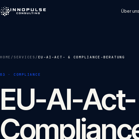
Skip to content
Über un
HOME
/
SERVICES
/
EU-AI-ACT- & COMPLIANCE-BERATUNG
03
·
COMPLIANCE
EU-AI-Act-
Complianc