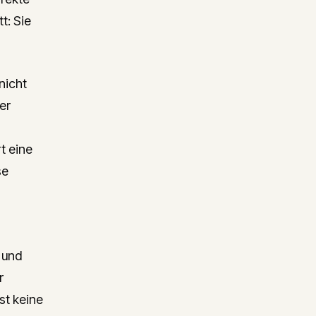
t: Sie
 nicht
er
rt eine
se
r und
r
st keine