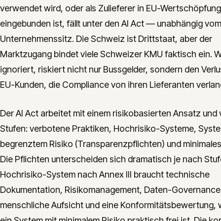
verwendet wird, oder als Zulieferer in EU-Wertschöpfun
eingebunden ist, fällt unter den AI Act — unabhängig vo
Unternehmenssitz. Die Schweiz ist Drittstaat, aber der
Marktzugang bindet viele Schweizer KMU faktisch ein. 
ignoriert, riskiert nicht nur Bussgelder, sondern den Verl
EU-Kunden, die Compliance von ihren Lieferanten verlan
Der AI Act arbeitet mit einem risikobasierten Ansatz und 
Stufen: verbotene Praktiken, Hochrisiko-Systeme, Syst
begrenztem Risiko (Transparenzpflichten) und minimales 
Die Pflichten unterscheiden sich dramatisch je nach Stu
Hochrisiko-System nach Annex III braucht technische
Dokumentation, Risikomanagement, Daten-Governance
menschliche Aufsicht und eine Konformitätsbewertung,
ein System mit minimalem Risiko praktisch frei ist. Die ko