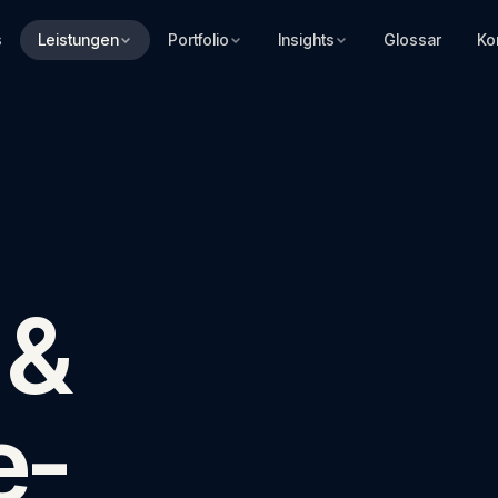
s
Leistungen
Portfolio
Insights
Glossar
Ko
 &
e-