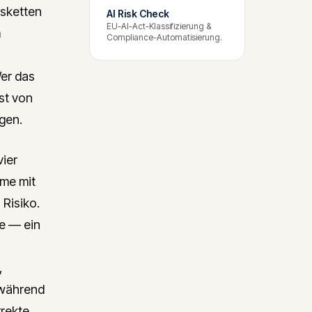
gsketten
AI Risk Check
EU-AI-Act-Klassifizierung &
m
Compliance-Automatisierung.
Wer das
ust von
gen.
vier
eme mit
Risiko.
fe — ein
,
 während
rrekte