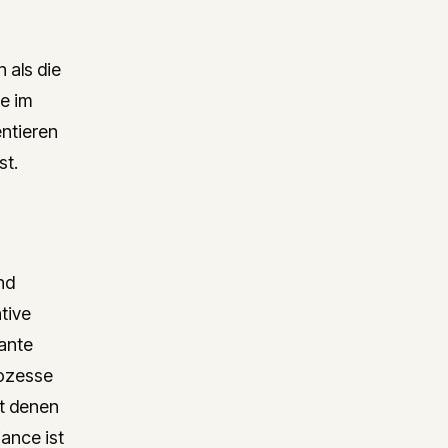
 als die
e im
ntieren
st.
nd
ative
kante
rozesse
t denen
ance ist