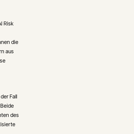
I Risk
nnen die
rn aus
ese
er Fall
 Beide
hten des
isierte