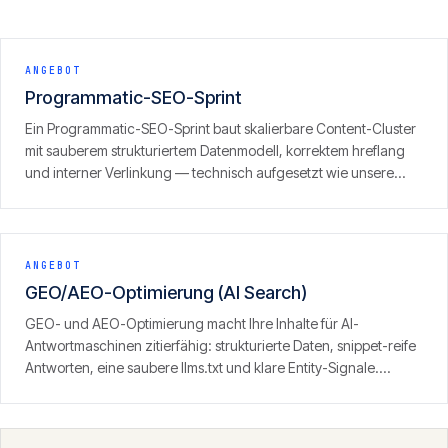
ANGEBOT
Programmatic-SEO-Sprint
Ein Programmatic-SEO-Sprint baut skalierbare Content-Cluster
mit sauberem strukturiertem Datenmodell, korrektem hreflang
und interner Verlinkung — technisch aufgesetzt wie unsere
eigenen Portfolio-Sites, inklusive GEO/LLM-Optimierung.
ANGEBOT
GEO/AEO-Optimierung (AI Search)
GEO- und AEO-Optimierung macht Ihre Inhalte für AI-
Antwortmaschinen zitierfähig: strukturierte Daten, snippet-reife
Antworten, eine saubere llms.txt und klare Entity-Signale.
Ergebnis ist Sichtbarkeit dort, wo zunehmend gesucht wird — in
den Antworten von ChatGPT, Perplexity und der KI-Suche.