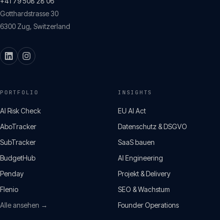
+41 79 508 28 06
Gotthardstrasse 30
6300
Zug
,
Switzerland
PORTFOLIO
INSIGHTS
AI Risk Check
EU AI Act
AboTracker
Datenschutz & DSGVO
SubTracker
SaaS bauen
BudgetHub
AI Engineering
Penday
Projekt & Delivery
Flenio
SEO & Wachstum
Alle ansehen →
Founder Operations