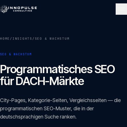
Skip to content
NAVIGATE
HOME
/
INSIGHTS
/
SEO & WACHSTUM
Start
01
SEO & WACHSTUM
Über uns
Programmatisches SEO
02
für DACH-Märkte
Leistungen
03
City-Pages, Kategorie-Seiten, Vergleichsseiten — die
Portfolio
programmatischen SEO-Muster, die in der
04
deutschsprachigen Suche ranken.