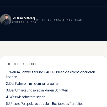
Insights
05
Leutrim Miftaraj
07 APRIL 2026
·
8 MIN
READ
Glossar
GRÜNDER & CEO
06
Kontakt
07
English
IN THIS ARTICLE
Deutsch
Warum Schweizer und DACH-Firmen das nicht ignorieren
können
Der Rahmen, mit dem wir arbeiten
Get in touch
Der Umsetzungsweg in klaren Schritten
Was wir scheitern sehen
Unsere Perspektive aus dem Betrieb des Portfolios